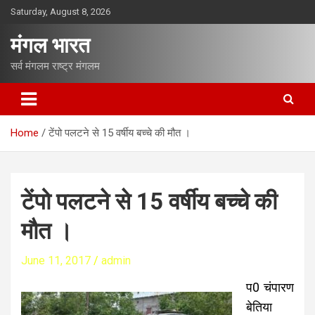
S
Saturday, August 8, 2026
k
i
मंगल भारत
p
t
सर्व मंगलम राष्ट्र मंगलम
o
c
o
n
Home
टेंपो पलटने से 15 वर्षीय बच्चे की मौत ।
t
e
n
t
टेंपो पलटने से 15 वर्षीय बच्चे की
मौत ।
June 11, 2017
admin
प0 चंपारण
बेतिया