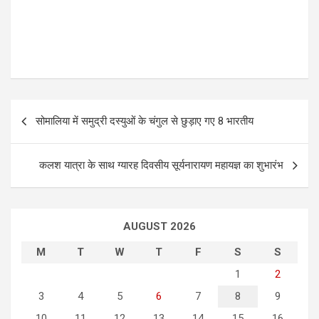
P
सोमालिया में समुद्री दस्युओं के चंगुल से छुड़ाए गए 8 भारतीय
o
s
कलश यात्रा के साथ ग्यारह दिवसीय सूर्यनारायण महायज्ञ का शुभारंभ
t
n
a
AUGUST 2026
v
M
T
W
T
F
S
S
i
1
2
g
3
4
5
6
7
8
9
a
10
11
12
13
14
15
16