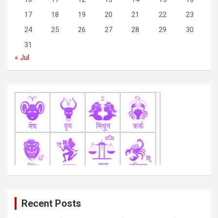
t
17
18
19
20
21
22
23
i
24
25
26
27
28
29
30
o
31
n
« Jul
Recent Posts