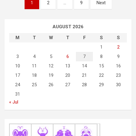
P
1
2
…
9
Next
o
s
AUGUST 2026
t
M
T
W
T
F
S
S
s
1
2
n
3
4
5
6
7
8
9
a
10
11
12
13
14
15
16
v
17
18
19
20
21
22
23
i
24
25
26
27
28
29
30
g
31
a
« Jul
t
i
o