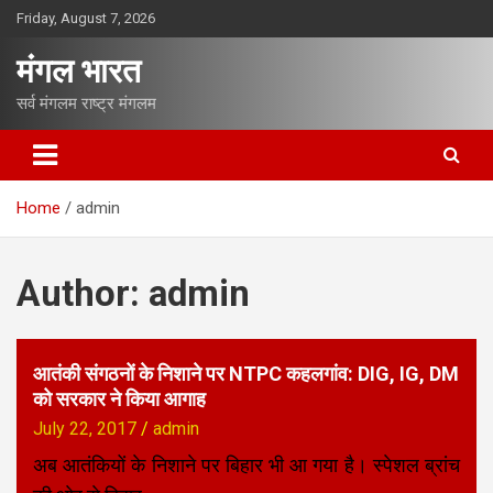
S
Friday, August 7, 2026
k
i
मंगल भारत
p
t
सर्व मंगलम राष्ट्र मंगलम
o
c
o
n
Home
admin
t
e
n
Author:
admin
t
आतंकी संगठनों के निशाने पर NTPC कहलगांव: DIG, IG, DM
को सरकार ने किया आगाह
July 22, 2017
admin
अब आतंकियों के निशाने पर बिहार भी आ गया है। स्पेशल ब्रांच