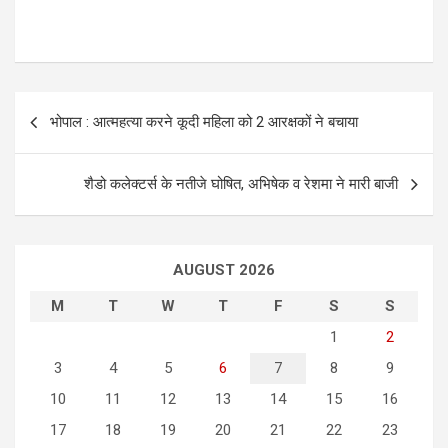
P
भोपाल : आत्महत्या करने कूदी महिला को 2 आरक्षकों ने बचाया
o
s
शैडो कलेक्टर्स के नतीजे घोषित, अभिषेक व रेशमा ने मारी बाजी
t
n
a
AUGUST 2026
v
M
T
W
T
F
S
S
i
1
2
g
3
4
5
6
7
8
9
a
10
11
12
13
14
15
16
t
17
18
19
20
21
22
23