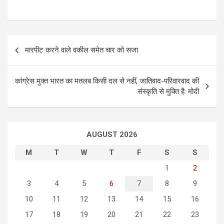
P
मारपीट करने वाले वकील समेत चार को सजा
o
s
कांग्रेस मुक्त भारत का मतलब किसी दल से नहीं, जातिवाद-परिवारवाद की
t
संस्कृति से मुक्ति है: मोदी
n
a
AUGUST 2026
v
i
M
T
W
T
F
S
S
g
1
2
3
4
5
6
7
8
9
a
10
11
12
13
14
15
16
t
17
18
19
20
21
22
23
i