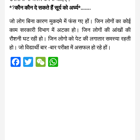
*?
कौन कौन दे सकते हैं सूर्य को अर्घ्य*…….
जो लोग बिना कारण मुकदमे में फंस गए हों। जिन लोगों का कोई
काम सरकारी विभाग में अटका हो। जिन लोगों की आंखों की
रौशनी घट रही हो। जिन लोगो को पेट की लगातार समस्या रहती
हो। जो विद्यार्थी बार -बार परीक्षा में असफल हो रहे हों।
F
T
W
W
a
wi
e
h
ce
tt
C
at
b
er
h
s
o
at
A
o
p
k
p