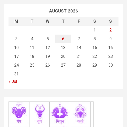
a
AUGUST 2026
v
i
M
T
W
T
F
S
S
g
1
2
3
4
5
6
7
8
9
a
10
11
12
13
14
15
16
t
17
18
19
20
21
22
23
i
24
25
26
27
28
29
30
o
31
n
« Jul