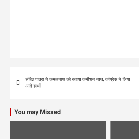
k
p
P
संबित पात्रा ने कमलनाथ को बताया कमीशन नाथ, कांग्रेस ने लिया
o
आड़े हाथों
s
t
You may Missed
n
a