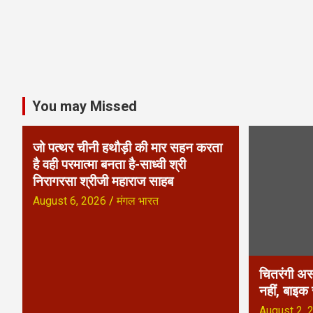
n
a
v
i
You may Missed
g
जो पत्थर चीनी हथौड़ी की मार सहन करता
a
है वही परमात्मा बनता है-साध्वी श्री
निरागरसा श्रीजी महाराज साहब
t
August 6, 2026
मंगल भारत
i
o
n
चितरंगी अस
नहीं, बाइक
August 2, 