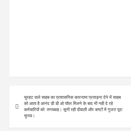
b
er
h
s
o
at
A
o
p
k
p
P
चुरहट वाले साहब का प्रशासनिक कारनामा प्रताड़ना देने में साहब
o
को आता है आनंद डी डी ओ पॉवर मिलने के बाद भी नही दे रहे
कर्मचारियों को तनख्वाह। सूनी रही दीवाली और कष्टों में गुजरा पूरा
s
चुनाव।
t