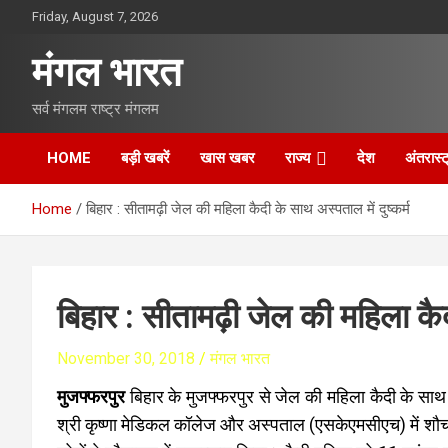
S
Friday, August 7, 2026
k
i
मंगल भारत
p
t
सर्व मंगलम राष्ट्र मंगलम
o
c
o
HOME
बड़ी खबरें
खास खबर
राज्य
देश
अंतरास्ट
n
t
Home
बिहार : सीतामढ़ी जेल की महिला कैदी के साथ अस्पताल में दुष्कर्म
e
n
t
बिहार : सीतामढ़ी जेल की महिला कैदी
November 30, 2018
मंगल भारत
मुजफ्फरपुर
बिहार के मुजफ्फरपुर से जेल की महिला कैदी के साथ 
श्री कृष्णा मेडिकल कॉलेज और अस्पताल (एसकेएमसीएच) में शौच