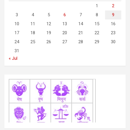
g
1
2
a
3
4
5
6
7
8
9
t
10
11
12
13
14
15
16
i
17
18
19
20
21
22
23
o
24
25
26
27
28
29
30
n
31
« Jul