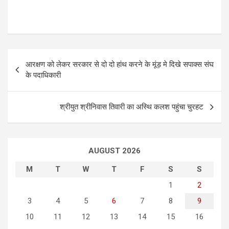
P
आरक्षण को लेकर सरकार से दो दो हांथ करने के मूंड़ मे दिखे सपाक्स संघ
o
के पदाधिकारी
s
t
श्रीयुत श्रीनिवास तिवारी का अस्थि कलश पहुंचा चुरहट
n
a
AUGUST 2026
v
i
M
T
W
T
F
S
S
g
1
2
3
4
5
6
7
8
9
a
10
11
12
13
14
15
16
t