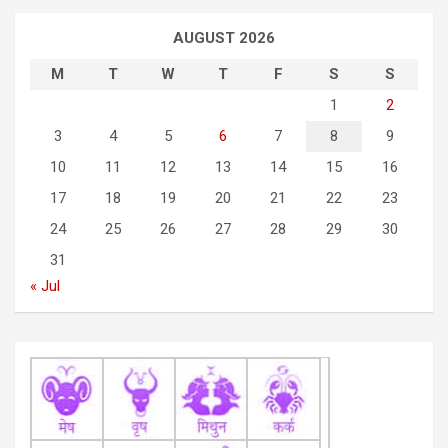
v
AUGUST 2026
i
M
T
W
T
F
S
S
g
1
2
a
3
4
5
6
7
8
9
t
10
11
12
13
14
15
16
i
17
18
19
20
21
22
23
o
24
25
26
27
28
29
30
n
31
« Jul