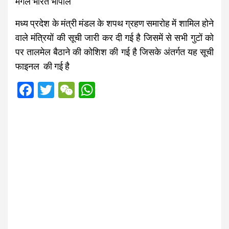
मंगल भारत भोपाल
मध्य प्रदेश के मंत्री मंडल के शपथ ग्रहण समारोह में शामिल होने
वाले मंत्रियों की सूची जारी कर दी गई है जिसमें से सभी गुटों को
पर तालमेल बैठाने की कोशिश की गई है जिसके अंतर्गत यह सूची
फाइनल की गई है
F
T
W
W
a
wi
e
h
ce
tt
C
at
b
er
h
s
o
at
A
o
p
k
p