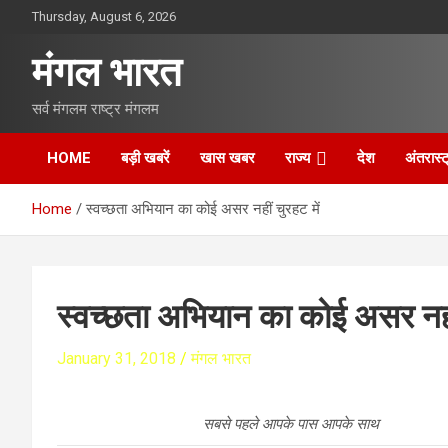
S
Thursday, August 6, 2026
k
i
मंगल भारत
p
t
सर्व मंगलम राष्ट्र मंगलम
o
c
o
HOME
बड़ी खबरें
खास खबर
राज्य
देश
अंतरास्ट
n
t
Home
स्वच्छता अभियान का कोई असर नहीं चुरहट में
e
n
t
स्वच्छता अभियान का कोई असर नहीं
January 31, 2018
मंगल भारत
सबसे पहले आपके पास आपके साथ