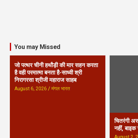
t
n
a
v
You may Missed
i
जो पत्थर चीनी हथौड़ी की मार सहन करता
g
है वही परमात्मा बनता है-साध्वी श्री
a
निरागरसा श्रीजी महाराज साहब
August 6, 2026
मंगल भारत
t
i
o
चितरंगी अस
नहीं, बाइक
n
August 2, 