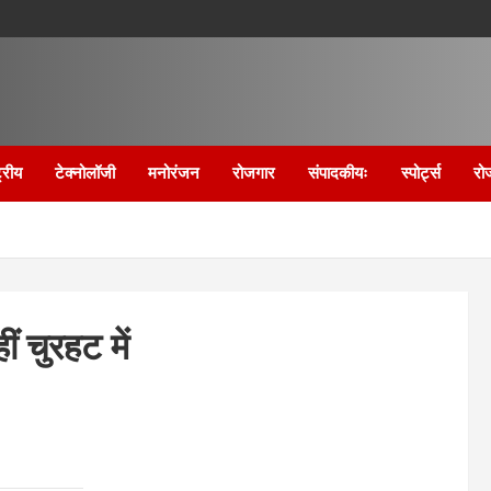
्रीय
टेक्नोलॉजी
मनोरंजन
रोजगार
संपादकीयः
स्पोर्ट्स
रो
 चुरहट में