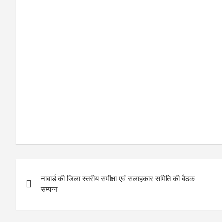
ce
tt
C
at
b
er
h
s
o
at
A
o
p
k
p
P
नाबार्ड की जिला स्तरीय समीक्षा एवं सलाहकार समिति की बैठक
o
सम्पन्न
s