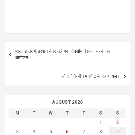
P
भारत छात्र फेडरेशन बेनर तले एक दिवसीय घेराव व धरना का
o
आयोजन।
s
t
दो पक्षों के बीच मारपीट मे चार घायल।
n
a
AUGUST 2026
v
i
M
T
W
T
F
S
S
g
1
2
3
4
5
6
7
8
9
a