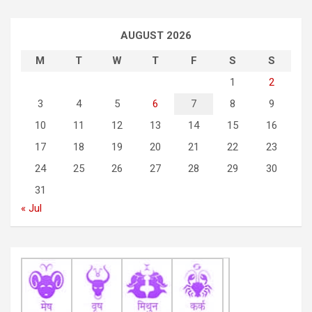
n
a
AUGUST 2026
v
M
T
W
T
F
S
S
i
1
2
g
3
4
5
6
7
8
9
a
10
11
12
13
14
15
16
t
17
18
19
20
21
22
23
i
24
25
26
27
28
29
30
o
31
n
« Jul