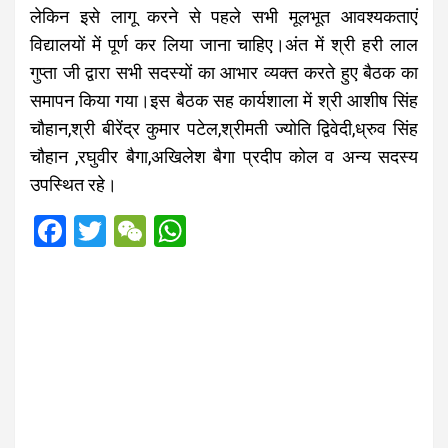
लेकिन इसे लागू करने से पहले सभी मूलभूत आवश्यकताएं
विद्यालयों में पूर्ण कर लिया जाना चाहिए।अंत में श्री हरी लाल
गुप्ता जी द्वारा सभी सदस्यों का आभार व्यक्त करते हुए बैठक का
समापन किया गया।इस बैठक सह कार्यशाला में श्री आशीष सिंह
चौहान,श्री बीरेंद्र कुमार पटेल,श्रीमती ज्योति द्विवेदी,ध्रुव सिंह
चौहान ,रघुवीर बैगा,अखिलेश बैगा प्रदीप कोल व अन्य सदस्य
उपस्थित रहे।
F
T
W
W
a
wi
e
h
ce
tt
C
at
b
er
h
s
o
at
A
o
p
k
p