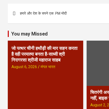
P
हमारे और देश के सपने एक: PM मोदी
o
s
You may Missed
t
n
जो पत्थर चीनी हथौड़ी की मार सहन करता
है वही परमात्मा बनता है-साध्वी श्री
a
निरागरसा श्रीजी महाराज साहब
v
August 6, 2026
मंगल भारत
i
g
चितरंगी अस
a
नहीं, बाइक
August 2, 
t