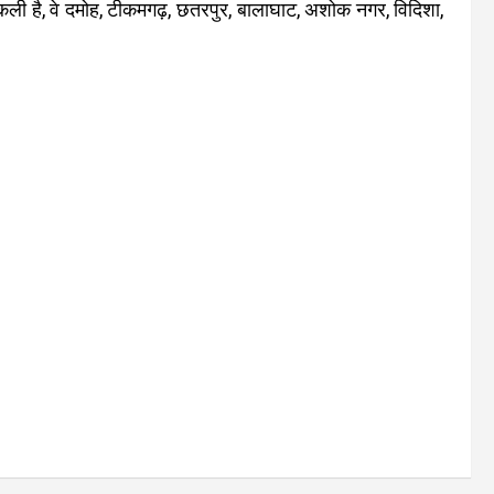
िकली है, वे दमोह, टीकमगढ़, छतरपुर, बालाघाट, अशोक नगर, विदिशा,