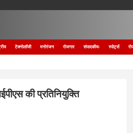
्रीय
टेक्नोलॉजी
मनोरंजन
रोजगार
संपादकीयः
स्पोर्ट्स
रो
पीएस की प्रतिनियुक्ति