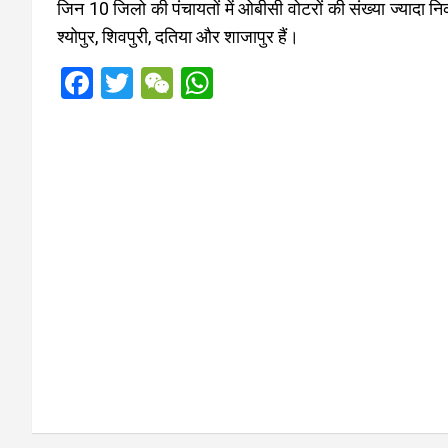
जिन 10 जिलो की पंचायतों में ओबीसी वोटरों की संख्या ज्यादा न
श्योपुर, शिवपुरी, दतिया और शाजापुर हैं।
F
T
W
W
a
wi
e
h
ce
tt
C
at
b
er
h
s
o
at
A
o
p
k
p