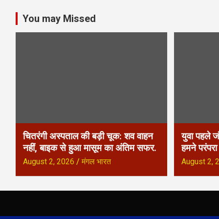
s
You may Missed
t
n
a
v
i
g
चितरंगी अस्पताल की बड़ी चूक: शव वाहन
युवा पहले ज
a
नहीं, बाइक से हुआ मासूम का अंतिम सफर.
हमने परंपर
August 2, 2026
मंगल भारत
August 2, 
t
i
o