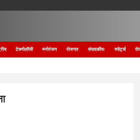
्रीय
टेक्नोलॉजी
मनोरंजन
रोजगार
संपादकीयः
स्पोर्ट्स
रो
ना