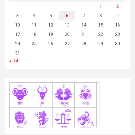
i
1
2
g
3
4
5
6
7
8
9
a
10
11
12
13
14
15
16
t
17
18
19
20
21
22
23
i
24
25
26
27
28
29
30
o
31
n
« Jul