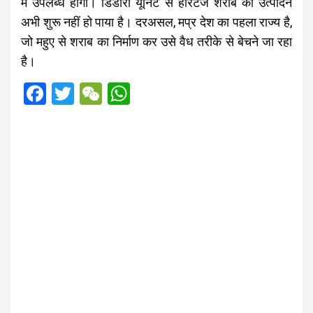
में उपलब्ध होगी। डिंडोरी यूनिट से हेरिटेज शराब का उत्पादन
अभी शुरू नहीं हो पाया है। दरअसल, मप्र देश का पहला राज्य है,
जो महुए से शराब का निर्माण कर उसे वैध तरीके से बेचने जा रहा
है।
F
T
W
W
a
wi
e
h
ce
tt
C
at
b
er
h
s
o
at
A
o
p
k
p