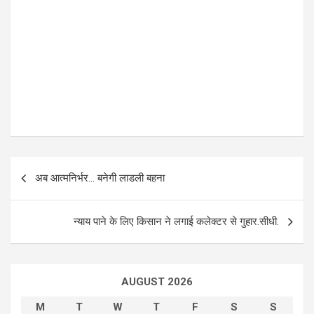
P
अब आत्मनिर्भर… बनेगी लाडली बहना
o
s
न्याय पाने के लिए किसान ने लगाई कलेक्टर से गुहार.सीधी.
t
n
a
AUGUST 2026
v
M
T
W
T
F
S
S