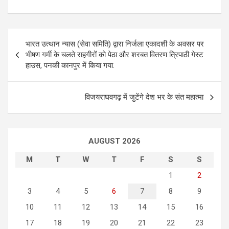
P
भारत उत्थान न्यास (सेवा समिति) द्वारा निर्जला एकादशी के अवसर पर
o
भीषण गर्मी के चलते राहगीरों को पेठा और शरबत वितरण त्रिपाठी गेस्ट
हाउस, पनकी कानपुर में किया गया.
s
t
विजयराघवगढ़ में जुटेंगे देश भर के संत महात्मा
n
a
v
AUGUST 2026
i
M
T
W
T
F
S
S
g
1
2
a
3
4
5
6
7
8
9
t
10
11
12
13
14
15
16
i
17
18
19
20
21
22
23