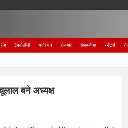
्रीय
टेक्नोलॉजी
मनोरंजन
रोजगार
संपादकीयः
स्पोर्ट्स
रो
ंचूलाल बने अध्यक्ष