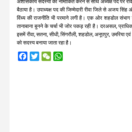
अशासकीय सदस्यों को नामांकित करने से साथ अध्यक्ष पद पर रीवा
बैठाया है। उपाध्यक्ष पद की जिम्मेदारी रीवा जिले से अजय सिंह
विंध्य की राजनीति भी परमाने लगी है। एक ओर शहडोल संभाग
तानाबाना बुनने के चर्चा भी जोर पकड़ रही है। दरअसल, प्राध
इसमें रीवा, सतना, सीधी, सिंगरौली, शहडोल, अनूपपुर, उमरिया एवं
को सदस्य बनाया जाता रहा है।
F
T
W
W
a
wi
e
h
ce
tt
C
at
b
er
h
s
o
at
A
o
p
k
p