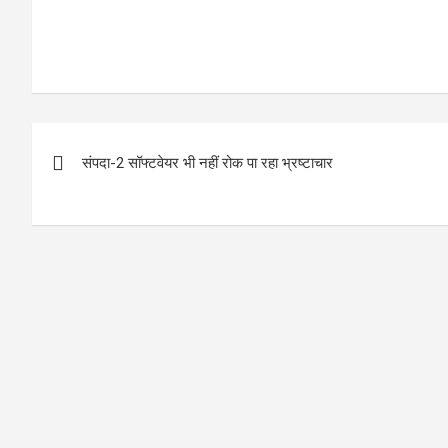
P
संपदा-2 सॉफ्टवेयर भी नहीं रोक पा रहा भ्रष्टाचार
o
s
t
n
a
v
i