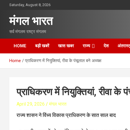
S
Saturday, August 8, 2026
k
i
मंगल भारत
p
t
सर्व मंगलम राष्ट्र मंगलम
o
c
o
HOME
बड़ी खबरें
खास खबर
राज्य
देश
अंतरास्ट
n
t
Home
प्राधिकरण में नियुक्तियां, रीवा के पंचूलाल बने अध्यक्ष
e
n
t
प्राधिकरण में नियुक्तियां, रीवा के प
April 29, 2026
मंगल भारत
राज्य शासन ने विंध्य विकास प्राधिकरण के सात साल बाद