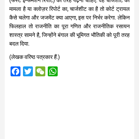
(फस्ट इन्फर्मेशन रिपोर्ट) की तरह पढ़ना चाहिए. वह चार्जशीट का
मामला है या क्लोज़र रिपोर्ट का, चार्जशीट का है तो कोर्ट ट्रायल
कैसे चलेगा और जजमेंट क्या आएगा, इस पर निर्भर करेगा. लेकिन
फिलहाल तो राजनीति का पूरा गणित और राजनीतिक रसायन
शास्त्र सामने है, जिन्होंने बंगाल की भूमिगत भौतिकी को पूरी तरह
बदल दिया.
(लेखक वरिष्ठ पत्रकार हैं.)
F
T
W
W
a
wi
e
h
ce
tt
C
at
b
er
h
s
o
at
A
o
p
k
p