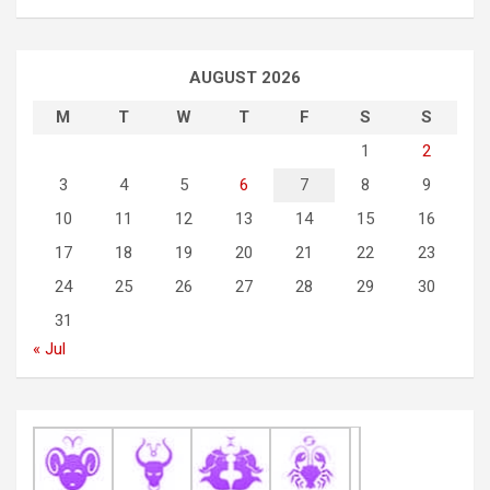
n
a
AUGUST 2026
v
i
M
T
W
T
F
S
S
g
1
2
3
4
5
6
7
8
9
a
10
11
12
13
14
15
16
t
17
18
19
20
21
22
23
i
24
25
26
27
28
29
30
o
31
n
« Jul