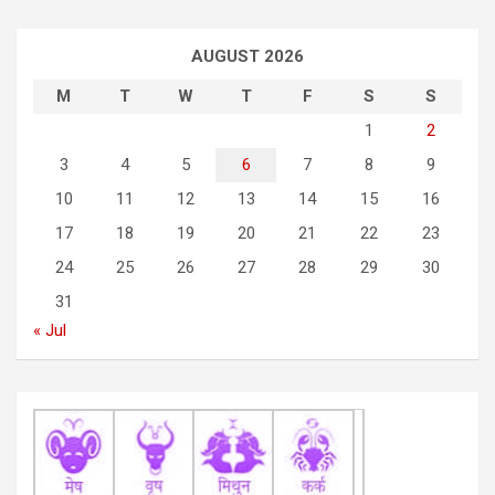
n
a
AUGUST 2026
v
M
T
W
T
F
S
S
i
1
2
g
3
4
5
6
7
8
9
a
10
11
12
13
14
15
16
t
17
18
19
20
21
22
23
i
24
25
26
27
28
29
30
o
31
n
« Jul