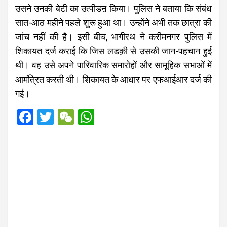
उसने उनकी बेटी का उत्पीडऩ किया। पुलिस ने बताया कि संबंध
सात-आठ महीने पहले शुरू हुआ था। उन्होंने अभी तक छात्रा की
जांच नहीं की है। इसी बीच, भागीरथ ने करीमनगर पुलिस में
शिकायत दर्ज कराई कि जिस लडक़ी से उसकी जान-पहचान हुई
थी। वह उसे अपने पारिवारिक समारोहों और सामूहिक सभाओं में
आमंत्रित करती थी। शिकायत के आधार पर एफआईआर दर्ज की
गई।
F
T
W
W
a
wi
e
h
ce
tt
C
at
b
er
h
s
o
at
A
o
p
k
p