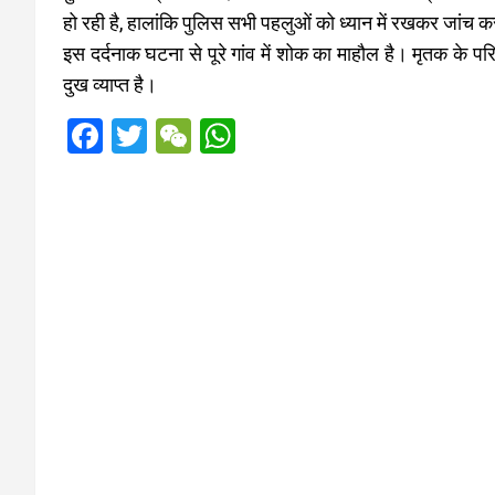
हो रही है, हालांकि पुलिस सभी पहलुओं को ध्यान में रखकर जांच क
इस दर्दनाक घटना से पूरे गांव में शोक का माहौल है। मृतक के परि
दुख व्याप्त है।
F
T
W
W
a
wi
e
h
ce
tt
C
at
b
er
h
s
o
at
A
o
p
k
p