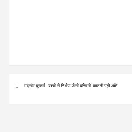
o
p
k
p
P
मंदसौर दुष्कर्म : बच्ची से निर्भया जैसी दरिंदगी, काटनी पड़ीं आंतें
o
s
t
n