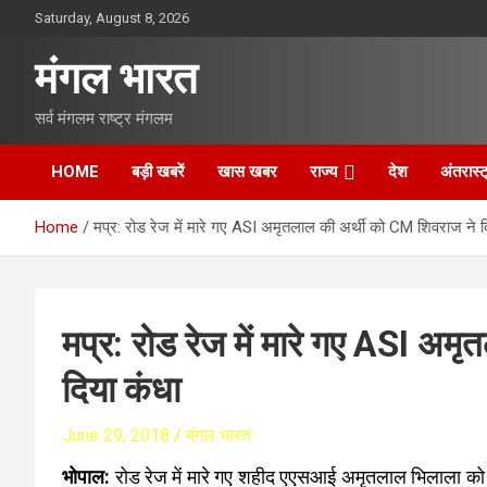
S
Saturday, August 8, 2026
k
i
मंगल भारत
p
t
सर्व मंगलम राष्ट्र मंगलम
o
c
o
HOME
बड़ी खबरें
खास खबर
राज्य
देश
अंतरास्ट
n
t
Home
मप्र: रोड रेज में मारे गए ASI अमृतलाल की अर्थी को CM शिवराज ने द
e
n
t
मप्र: रोड रेज में मारे गए ASI अ
दिया कंधा
June 29, 2018
मंगल भारत
भोपाल:
रोड रेज में मारे गए शहीद एएसआई अमृतलाल भिलाला को प