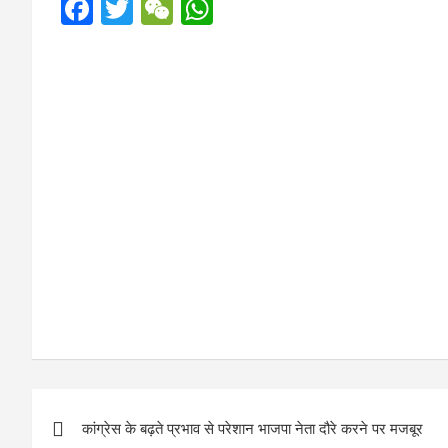
F
T
W
W
a
wi
e
h
ce
tt
C
at
b
er
h
s
o
at
A
o
p
k
p
P
कांग्रेस के बढ़ते प्रभाव से परेशान भाजपा नेता दौरे करने पर मजबूर