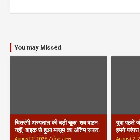
o
s
t
n
You may Missed
a
v
i
g
a
t
चितरंगी अस्पताल की बड़ी चूक: शव वाहन
युवा पहले ज
i
नहीं, बाइक से हुआ मासूम का अंतिम सफर.
हमने परंपर
August 2, 2026
मंगल भारत
August 2, 