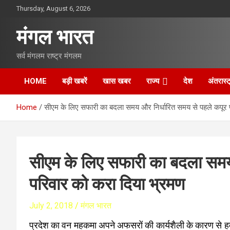
S
Thursday, August 6, 2026
k
i
मंगल भारत
p
t
सर्व मंगलम राष्ट्र मंगलम
o
c
o
HOME
बड़ी खबरें
खास खबर
राज्य
देश
अंतरास्ट
n
t
Home
सीएम के लिए सफारी का बदला समय और निर्धारित समय से पहले कपूर 
e
n
t
सीएम के लिए सफारी का बदला समय
परिवार को करा दिया भ्रमण
July 2, 2018
मंगल भारत
प्रदेश का वन महकमा अपने अफसरों की कार्यशैली के कारण से हमेशा 