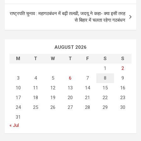
s
राष्ट्रपति चुनाव : महागठबंधन में बढ़ी तल्खी, जदयू ने कहा- क्या इसी तरह
t
से बिहार में चलता रहेगा गठबंधन
n
a
AUGUST 2026
v
i
M
T
W
T
F
S
S
g
1
2
3
4
5
6
7
8
9
a
10
11
12
13
14
15
16
t
17
18
19
20
21
22
23
i
24
25
26
27
28
29
30
o
31
n
« Jul