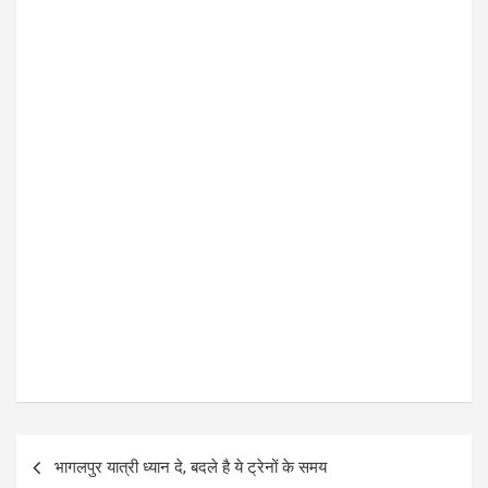
o
p
k
p
P
भागलपुर यात्री ध्यान दे, बदले है ये ट्रेनों के समय
o