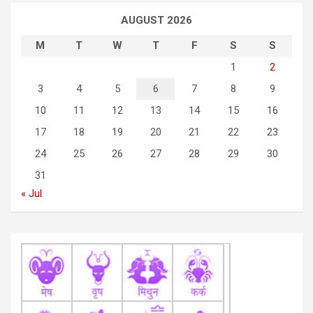
a
AUGUST 2026
v
M
T
W
T
F
S
S
i
1
2
g
3
4
5
6
7
8
9
a
10
11
12
13
14
15
16
t
17
18
19
20
21
22
23
i
24
25
26
27
28
29
30
o
31
n
« Jul