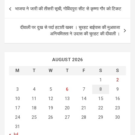
P
भाजपा ने जारी की तीसरी सूची, गोविंदपुरा सीट से कृष्णा गौर को टिकट
o
s
दीवाली पर दुख से पर्दा हटाती खबर । चुरहट बाईपास की मुआवजा
t
अनियमितता ने उदास की चुरहट की दीवाली ।
n
a
AUGUST 2026
v
i
M
T
W
T
F
S
S
g
1
2
3
4
5
6
7
8
9
a
10
11
12
13
14
15
16
t
17
18
19
20
21
22
23
i
24
25
26
27
28
29
30
o
31
n
« Jul