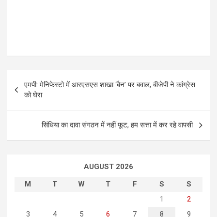
P
एमपी: मेनिफेस्टो में आरएसएस शाखा ‘बैन’ पर बवाल, बीजेपी ने कांग्रेस
o
को घेरा
s
t
सिंधिया का दावा संगठन में नहीं फूट, हम सत्ता में कर रहे वापसी
n
a
AUGUST 2026
v
i
M
T
W
T
F
S
S
g
1
2
3
4
5
6
7
8
9