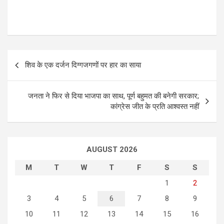
P
शिव के एक दर्जन दिग्गजगणों पर हार का साया
o
s
जनता ने फिर से दिया भाजपा का साथ, पूर्ण बहुमत की बनेगी सरकार;
t
कांग्रेस जीत के प्रति आश्वस्त नहीं
n
a
AUGUST 2026
v
i
M
T
W
T
F
S
S
g
1
2
3
4
5
6
7
8
9
a
10
11
12
13
14
15
16
t