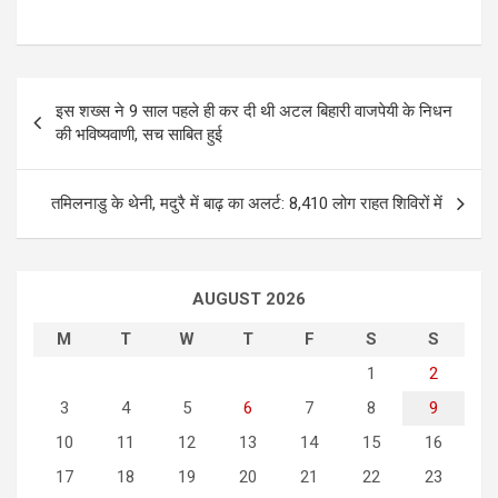
P
इस शख्स ने 9 साल पहले ही कर दी थी अटल बिहारी वाजपेयी के निधन
o
की भविष्यवाणी, सच साबित हुई
s
t
तमिलनाडु के थेनी, मदुरै में बाढ़ का अलर्ट: 8,410 लोग राहत शिविरों में
n
a
AUGUST 2026
v
i
M
T
W
T
F
S
S
g
1
2
3
4
5
6
7
8
9
a
10
11
12
13
14
15
16
t
17
18
19
20
21
22
23
i