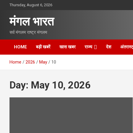
S
Thursday, August 6, 2026
k
i
मंगल भारत
p
t
सर्व मंगलम राष्ट्र मंगलम
o
c
o
HOME
बड़ी खबरें
खास खबर
राज्य
देश
अंतरास्ट
n
t
Home
2026
May
10
e
n
t
Day:
May 10, 2026