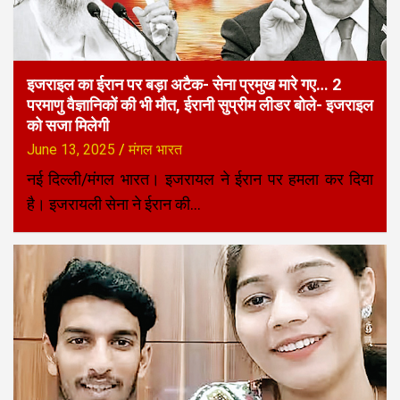
इजराइल का ईरान पर बड़ा अटैक- सेना प्रमुख मारे गए… 2
परमाणु वैज्ञानिकों की भी मौत, ईरानी सुप्रीम लीडर बोले- इजराइल
को सजा मिलेगी
June 13, 2025
मंगल भारत
नई दिल्ली/मंगल भारत। इजरायल ने ईरान पर हमला कर दिया
है। इजरायली सेना ने ईरान की…