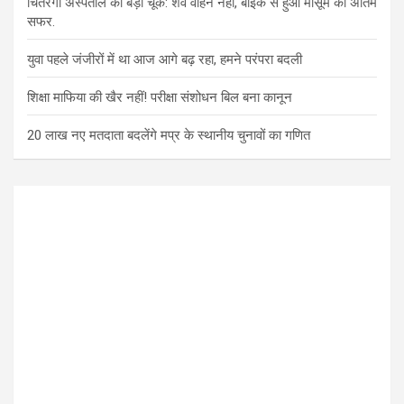
चितरंगी अस्पताल की बड़ी चूक: शव वाहन नहीं, बाइक से हुआ मासूम का अंतिम
सफर.
युवा पहले जंजीरों में था आज आगे बढ़ रहा, हमने परंपरा बदली
शिक्षा माफिया की खैर नहीं! परीक्षा संशोधन बिल बना कानून
20 लाख नए मतदाता बदलेंगे मप्र के स्थानीय चुनावों का गणित