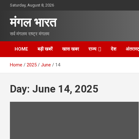
S
Saturday, August 8, 2026
k
i
मंगल भारत
p
t
सर्व मंगलम राष्ट्र मंगलम
o
c
o
HOME
बड़ी खबरें
खास खबर
राज्य
देश
अंतरास्ट
n
t
Home
2025
June
14
e
n
t
Day:
June 14, 2025